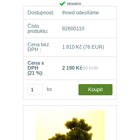
skladem
Dostupnost:
Ihned odesíláme
Číslo
82600110
produktu:
Cena bez
1 810 Kč
(76 EUR)
DPH :
Cena s
DPH
2 190 Kč
(92 EUR)
(21 %):
ks