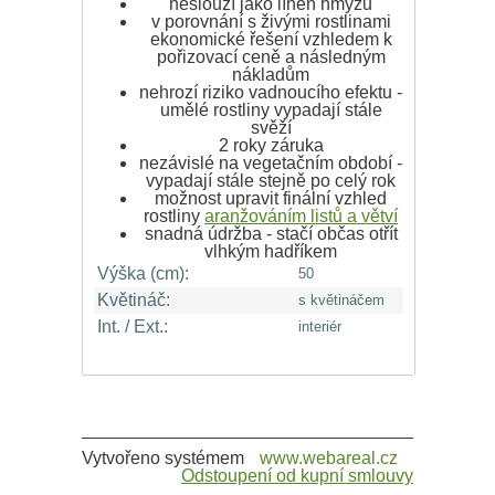
neslouží jako líheň hmyzu
v porovnání s živými rostlinami
ekonomické řešení vzhledem k
pořizovací ceně a následným
nákladům
nehrozí riziko vadnoucího efektu -
umělé rostliny vypadají stále
svěží
2 roky záruka
nezávislé na vegetačním období -
vypadají stále stejně po celý rok
možnost upravit finální vzhled
rostliny
aranžováním listů a větví
snadná údržba - stačí občas otřít
vlhkým hadříkem
Výška (cm):
50
Květináč:
s květináčem
Int. / Ext.:
interiér
Vytvořeno systémem
www.webareal.cz
Odstoupení od kupní smlouvy