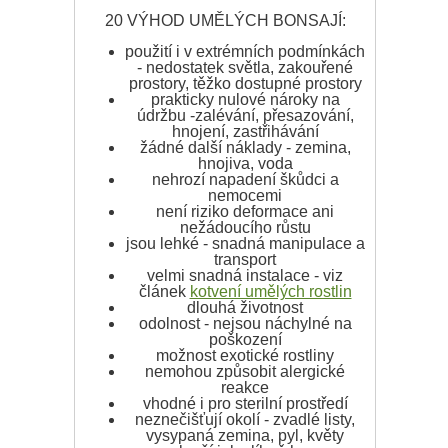
20 VÝHOD UMĚLÝCH BONSAJÍ:
použití i v extrémních podmínkách
- nedostatek světla, zakouřené
prostory, těžko dostupné prostory
prakticky nulové nároky na
údržbu -zalévání, přesazování,
hnojení, zastřihávání
žádné další náklady - zemina,
hnojiva, voda
nehrozí napadení škůdci a
nemocemi
není riziko deformace ani
nežádoucího růstu
jsou lehké - snadná manipulace a
transport
velmi snadná instalace - viz
článek
kotvení umělých rostlin
dlouhá životnost
odolnost - nejsou náchylné na
poškození
možnost exotické rostliny
nemohou způsobit alergické
reakce
vhodné i pro sterilní prostředí
neznečišťují okolí - zvadlé listy,
vysypaná zemina, pyl, květy